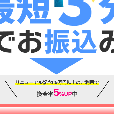
リニューアル記念!!5万円以上のご利用で
5
換金率
%UP
中