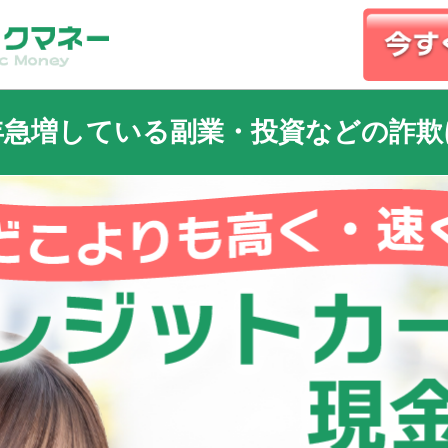
年急増している副業・投資などの詐欺
r）・Instagram・投資サイト・副業サイト等で資金を調達するために弊社
際して身分証やクレジットカードの偽造をして申込をする
が発生しております。
社を紹介された場合は詐欺の可能性が高いです
関連の業者とは一切関わりはありません
事案が、弊社で発生した場合は
依頼には全面的に協力させて頂きます。
認識がなくても行動に移すだけでも、犯罪加害者として取り扱われ、刑
す。