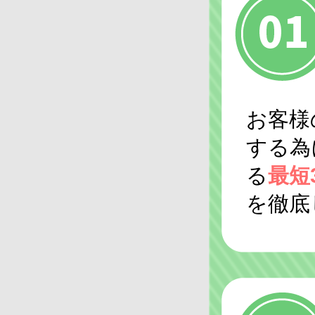
お客様
する為
る
最短
を徹底