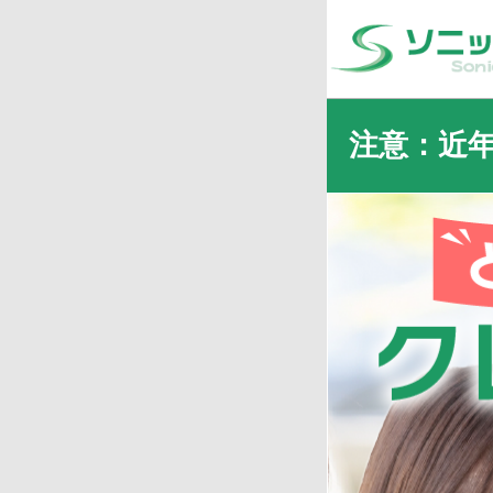
注意：近
近年
・X（旧Twitte
された
・当サイトの利用に
等、大変悪質な事案
資金調達のために弊
※弊社は投資や副業
今後も悪質性の高い
警察からの捜査協力
申込者本人に犯罪の
任を負う事になりま