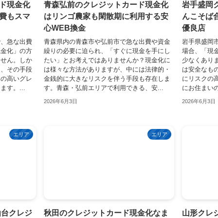
ド現金化
青森弘前のクレジットカード現金化
岩手盛岡
費もスマ
はリンゴ農家も閑散期に利用する安
んこそば
心WEB換金
優良店
で、急な出費
青森県内の青森市や弘前市で急な出費や資金
岩手県盛岡
現金化」の方
繰りの必要に迫られ、「すぐに現金を手にし
場合、「現
ません。しか
たい」とお考えではありませんか？現金化に
少なくあり
も、その手段
は様々な方法がありますが、中には法律的・
は安全なも
クの高いグレ
金銭的に大きなリスクを伴う手段も存在しま
にリスクの
す。...
す。青森・弘前エリアで利用できる、安...
にお住まいの
2026年6月3日
2026年6月3日
エリア
エリア
仙台クレジ
秋田のクレジットカード現金化なま
山形クレ