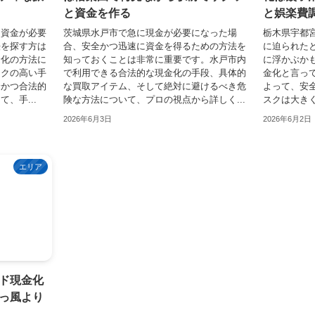
と資金を作る
と娯楽費
に資金が必要
茨城県水戸市で急に現金が必要になった場
栃木県宇都
法を探す方は
合、安全かつ迅速に資金を得るための方法を
に迫られた
金化の方法に
知っておくことは非常に重要です。水戸市内
に浮かぶか
スクの高い手
で利用できる合法的な現金化の手段、具体的
金化と言っ
全かつ合法的
な買取アイテム、そして絶対に避けるべき危
よって、安
、手...
険な方法について、プロの視点から詳しく...
スクは大きく
2026年6月3日
2026年6月2日
エリア
ド現金化
っ風より