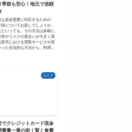
り季節も安心！地元で信頼
金
急な資金需要に対応するための
手段についてお探しでしょうか。
化といっても、その方法は多岐に
全性やリスクの度合いが大きく異
山形市における買取サービスや質
った合法的な方法から、利用...
エリア
宮でクレジットカード現金
消費量一番の街！賢く食費