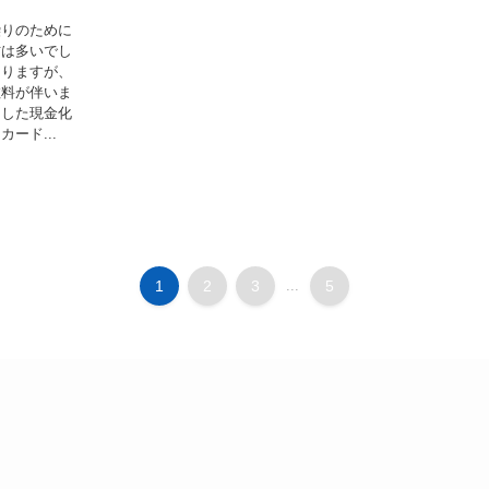
繰りのために
方は多いでし
ありますが、
数料が伴いま
用した現金化
ード...
1
2
3
...
5