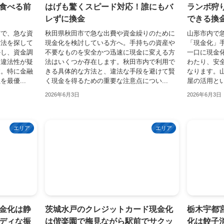
食べる前
はげも驚くスピード対応！誰にもバ
ランボ狩
レずに換金
できる換
市で、急な資
秋田県秋田市で急な出費や資金繰りのために
山形市内で
方法を探して
現金化を検討している方へ。手持ちの資産や
「現金化」
かし、資金調
不要なものを安全かつ迅速に現金に変える方
一口に現金
ら違法性が疑
法はいくつか存在します。秋田市内で利用で
わたり、安
す。特に金融
きる具体的な方法と、違法な手段を避けて賢
なります。
最優...
く現金を得るための重要な注意点につい...
屋の活用とい
2026年6月3日
2026年6月3日
エリア
エリア
金化は静
茨城水戸のクレジットカード現金化
栃木宇都
ディな振
は偕楽園で梅見ながら駅前でサクッ
化は餃子