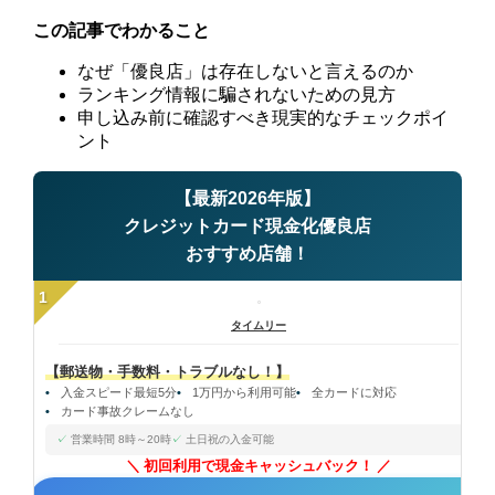
この記事でわかること
なぜ「優良店」は存在しないと言えるのか
ランキング情報に騙されないための見方
申し込み前に確認すべき現実的なチェックポイ
ント
【最新2026年版】
クレジットカード現金化優良店
おすすめ店舗！
1
タイムリー
【郵送物・手数料・トラブルなし！】
入金スピード最短5分
1万円から利用可能
全カードに対応
カード事故クレームなし
営業時間 8時～20時
土日祝の入金可能
初回利用で現金キャッシュバック！