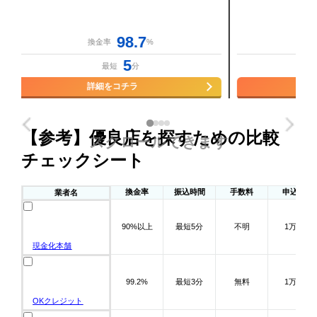
98.7
換金率
%
5
最短
分
詳細をコチラ
【参考】優良店を探すための比較
スクロールできます
チェックシート
換金率
振込時間
手数料
申込額
業者名
90%以上
最短5分
不明
1万～
現金化本舗
99.2%
最短3分
無料
1万～
OKクレジット