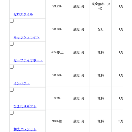
完全無料（0
99.2%
最短5分
1万～
円）
ゼロスタイル
98.8%
最短5分
なし
1万～
キャッシュライン
90%以上
最短5分
無料
1万～
セーフティサポート
98.6%
最短5分
無料
1万～
インパクト
96%
最短5分
無料
1万～
ひまわりギフト
90%超
最短5分
無料
3万～
和光クレジット