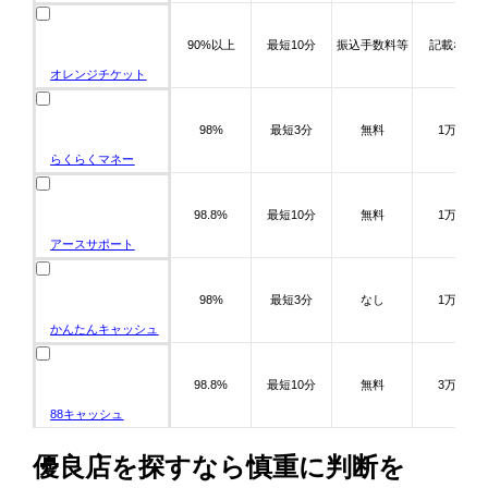
90%以上
最短10分
振込手数料等
記載なし
オレンジチケット
98%
最短3分
無料
1万～
らくらくマネー
98.8%
最短10分
無料
1万～
アースサポート
98%
最短3分
なし
1万～
かんたんキャッシュ
98.8%
最短10分
無料
3万～
88キャッシュ
優良店を探すなら慎重に判断を