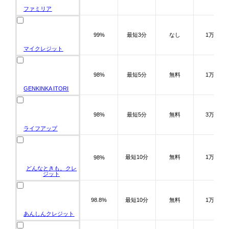
ファミリア
99%
最短3分
なし
1万～
マイクレジット
98%
最短5分
無料
1万～
GENKINKA ITORI
98%
最短5分
無料
3万～
ライフアップ
最短10分
無料
1万～
98%
どんなときも。クレ
ジット
98.8%
最短10分
無料
1万～
あんしんクレジット