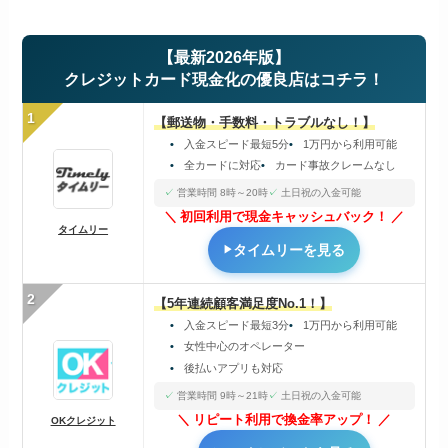
【最新2026年版】
クレジットカード現金化の優良店はコチラ！
1
【郵送物・手数料・トラブルなし！】
入金スピード最短5分
1万円から利用可能
全カードに対応
カード事故クレームなし
営業時間 8時～20時
土日祝の入金可能
初回利用で現金キャッシュバック！
タイムリー
タイムリーを見る
2
【5年連続顧客満足度No.1！】
入金スピード最短3分
1万円から利用可能
女性中心のオペレーター
後払いアプリも対応
営業時間 9時～21時
土日祝の入金可能
リピート利用で換金率アップ！
OKクレジット