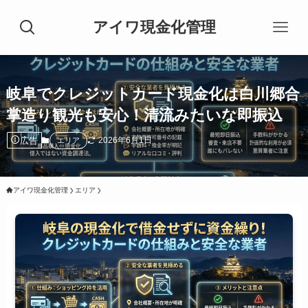
アイワ現金化管理
岐阜でクレジットカード現金化は白川郷合
掌造り観光も安心！清流みたいな即振込
広告
2026年6月1日
エリア
アイワ現金化管理
エリア