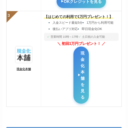
OKクレジットを見る
3
【はじめての利用で1万円プレゼント！】
入金スピード最短5分
1万円から利用可能
後払いアプリ対応
即日現金化OK
営業時間 10時～17時
土日祝の入金可能
初回1万円プレゼント！
現
金
化
現金化本舗
本
舗
を
見
る