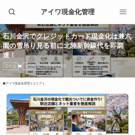
アイワ現金化管理
石川金沢でクレジットカード現金化は兼六
園の雪吊り見る前に北陸新幹線代を即調
達！
広告
2026年6月2日
エリア
アイワ現金化管理
エリア